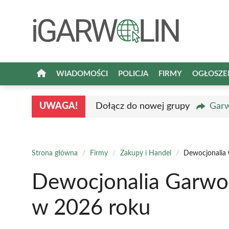
Przejdź
do
treści
WIADOMOŚCI
POLICJA
FIRMY
OGŁOSZE
UWAGA!
Dołącz do nowej grupy
Garw
Strona główna
/
Firmy
/
Zakupy i Handel
/
Dewocjonalia 
Dewocjonalia Garwol
w 2026 roku