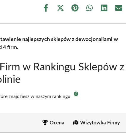
Share
Share
Share
Share
Share
Share
on
on
on
on
on
on
Facebook
X
Pinterest
WhatsApp
LinkedIn
Email
(Twitter)
tawienie najlepszych sklepów z dewocjonaliami w
 4 firm.
Firm w Rankingu Sklepów z
linie
które znajdziesz w naszym rankingu.
Ocena
Wizytówka Firmy