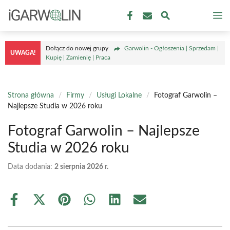
Przejdź
M
do
treści
Dołącz do nowej grupy
Garwolin - Ogłoszenia | Sprzedam |
UWAGA!
Kupię | Zamienię | Praca
Strona główna
/
Firmy
/
Usługi Lokalne
/
Fotograf Garwolin –
Najlepsze Studia w 2026 roku
Fotograf Garwolin – Najlepsze
Studia w 2026 roku
Data dodania:
2 sierpnia 2026 r.
Share
Share
Share
Share
Share
Share
on
on
on
on
on
on
Facebook
X
Pinterest
WhatsApp
LinkedIn
Email
(Twitter)