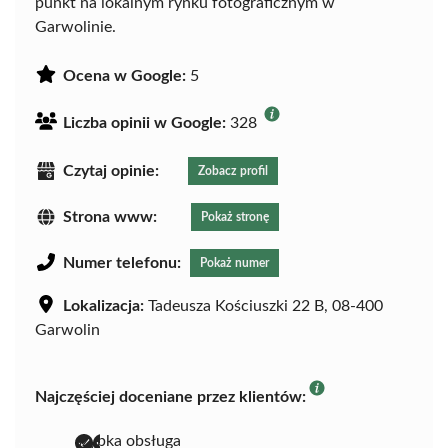
punkt na lokalnym rynku fotograficznym w
Garwolinie.
Ocena w Google:
5
Liczba opinii w Google:
328
Czytaj opinie:
Zobacz profil
Strona www:
Pokaż stronę
Numer telefonu:
Pokaż numer
Lokalizacja:
Tadeusza Kościuszki 22 B, 08-400
Garwolin
Najczęściej doceniane przez klientów:
szybka obsługa