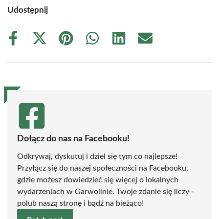
Udostępnij
Share
Share
Share
Share
Share
Share
on
on
on
on
on
on
Facebook
X
Pinterest
WhatsApp
LinkedIn
Email
(Twitter)
Dołącz do nas na Facebooku!
Odkrywaj, dyskutuj i dziel się tym co najlepsze!
Przyłącz się do naszej społeczności na Facebooku,
gdzie możesz dowiedzieć się więcej o lokalnych
wydarzeniach w Garwolinie. Twoje zdanie się liczy -
polub naszą stronę i bądź na bieżąco!