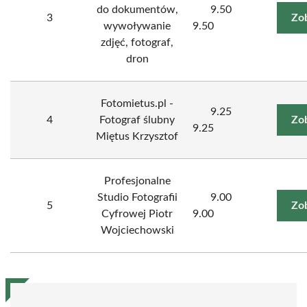
do dokumentów,
9.50
3
Zo
wywoływanie
9.50
zdjęć, fotograf,
dron
Fotomietus.pl -
9.25
4
Fotograf ślubny
Zo
9.25
Miętus Krzysztof
Profesjonalne
Studio Fotografii
9.00
5
Zo
Cyfrowej Piotr
9.00
Wojciechowski