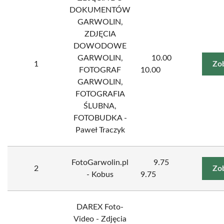
DOKUMENTÓW
GARWOLIN,
ZDJĘCIA
DOWODOWE
GARWOLIN,
10.00
1
Zo
FOTOGRAF
10.00
GARWOLIN,
FOTOGRAFIA
ŚLUBNA,
FOTOBUDKA -
Paweł Traczyk
FotoGarwolin.pl
9.75
2
Zo
- Kobus
9.75
DAREX Foto-
Video - Zdjęcia