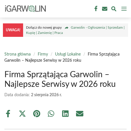
Przejdź
M
do
treści
Dołącz do nowej grupy
Garwolin - Ogłoszenia | Sprzedam |
UWAGA!
Kupię | Zamienię | Praca
Strona główna
/
Firmy
/
Usługi Lokalne
/
Firma Sprzątająca
Garwolin – Najlepsze Serwisy w 2026 roku
Firma Sprzątająca Garwolin –
Najlepsze Serwisy w 2026 roku
Data dodania:
2 sierpnia 2026 r.
Share
Share
Share
Share
Share
Share
on
on
on
on
on
on
Facebook
X
Pinterest
WhatsApp
LinkedIn
Email
(Twitter)