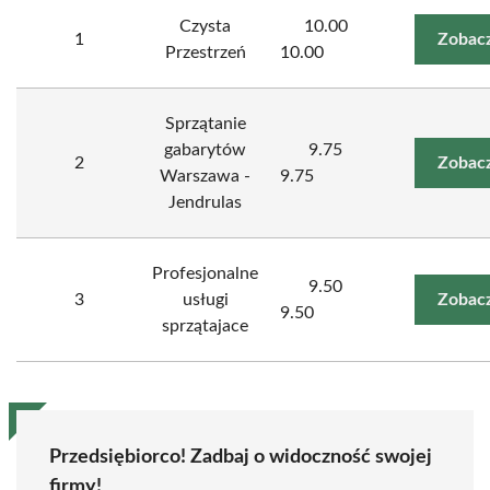
Czysta
10.00
1
Zobacz
Przestrzeń
10.00
Sprzątanie
gabarytów
9.75
2
Zobacz
Warszawa -
9.75
Jendrulas
Profesjonalne
9.50
3
usługi
Zobacz
9.50
sprzątajace
Przedsiębiorco! Zadbaj o widoczność swojej
firmy!