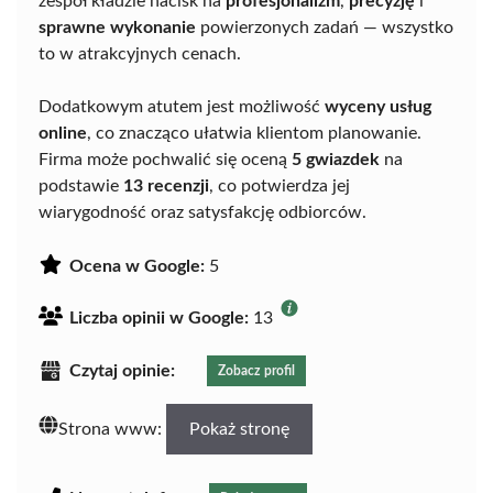
zespół kładzie nacisk na
profesjonalizm
,
precyzję
i
sprawne wykonanie
powierzonych zadań — wszystko
to w atrakcyjnych cenach.
Dodatkowym atutem jest możliwość
wyceny usług
online
, co znacząco ułatwia klientom planowanie.
Firma może pochwalić się oceną
5 gwiazdek
na
podstawie
13 recenzji
, co potwierdza jej
wiarygodność oraz satysfakcję odbiorców.
Ocena w Google:
5
Liczba opinii w Google:
13
Czytaj opinie:
Zobacz profil
Strona www:
Pokaż stronę