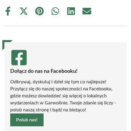
Share
Share
Share
Share
Share
Share
on
on
on
on
on
on
Facebook
X
Pinterest
WhatsApp
LinkedIn
Email
(Twitter)
Dołącz do nas na Facebooku!
Odkrywaj, dyskutuj i dziel się tym co najlepsze!
Przyłącz się do naszej społeczności na Facebooku,
gdzie możesz dowiedzieć się więcej o lokalnych
wydarzeniach w Garwolinie. Twoje zdanie się liczy -
polub naszą stronę i bądź na bieżąco!
Polub nas!