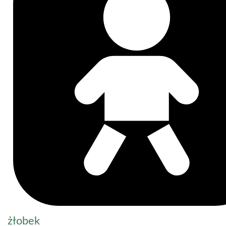
żłobek