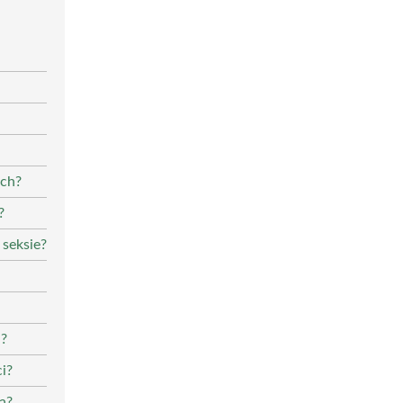
ach?
?
 seksie?
i?
i?
ą?