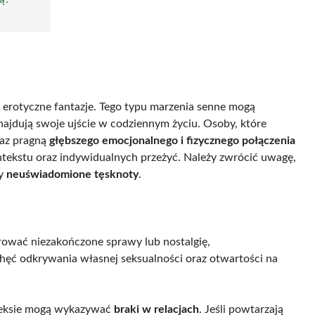
 i erotyczne fantazje. Tego typu marzenia senne mogą
znajdują swoje ujście w codziennym życiu. Osoby, które
raz pragną
głębszego emocjonalnego i fizycznego połączenia
kontekstu oraz indywidualnych przeżyć. Należy zwrócić uwagę,
y
neuświadomione tęsknoty
.
rować niezakończone sprawy lub nostalgię,
chęć odkrywania własnej seksualności oraz otwartości na
o seksie mogą wykazywać
braki w relacjach
. Jeśli powtarzają