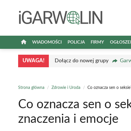
Przejdź
do
treści
WIADOMOŚCI
POLICJA
FIRMY
OGŁOSZE
UWAGA!
Dołącz do nowej grupy
Garw
Strona główna
/
Zdrowie i Uroda
/
Co oznacza sen o seksie
Co oznacza sen o sek
znaczenia i emocje