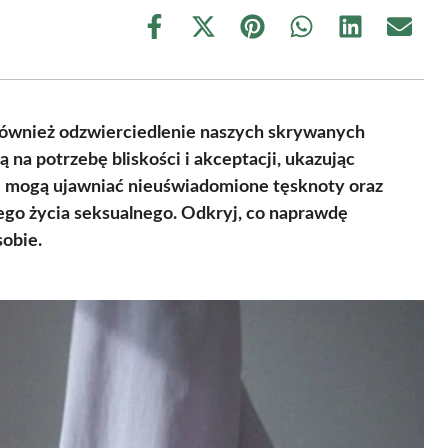
Share
Share
Share
Share
Share
Share
on
on
on
on
on
on
Facebook
X
Pinterest
WhatsApp
LinkedIn
Email
(Twitter)
e również odzwierciedlenie naszych skrywanych
 na potrzebę bliskości i akceptacji, ukazując
je mogą ujawniać nieuświadomione tęsknoty oraz
ego życia seksualnego. Odkryj, co naprawdę
sobie.