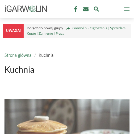
Przejdź
M
do
treści
Dołącz do nowej grupy
Garwolin - Ogłoszenia | Sprzedam |
UWAGA!
Kupię | Zamienię | Praca
Strona główna
/
Kuchnia
Kuchnia