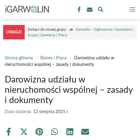
Przejdź
M
do
treści
Dołącz do nowej grupy
Garwolin - Ogłoszenia | Sprzedam |
UWAGA!
Kupię | Zamienię | Praca
Strona główna
/
Biznes i Praca
/
Darowizna udziału w
nieruchomości wspólnej – zasady i dokumenty
Darowizna udziału w
nieruchomości wspólnej – zasady
i dokumenty
Data dodania:
12 sierpnia 2025 r.
Share
Share
Share
Share
Share
Share
on
on
on
on
on
on