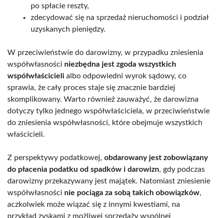
po spłacie reszty,
zdecydować się na sprzedaż nieruchomości i podział
uzyskanych pieniędzy.
W przeciwieństwie do darowizny, w przypadku zniesienia
współwłasności
niezbędna jest zgoda wszystkich
współwłaścicieli
albo odpowiedni wyrok sądowy, co
sprawia, że cały proces staje się znacznie bardziej
skomplikowany. Warto również zauważyć, że darowizna
dotyczy tylko jednego współwłaściciela, w przeciwieństwie
do zniesienia współwłasności, które obejmuje wszystkich
właścicieli.
Z perspektywy podatkowej,
obdarowany jest zobowiązany
do płacenia podatku od spadków i darowizn
, gdy podczas
darowizny przekazywany jest majątek. Natomiast zniesienie
współwłasności
nie pociąga za sobą takich obowiązków
,
aczkolwiek może wiązać się z innymi kwestiami, na
przykład zyskami z możliwej sprzedaży wspólnej