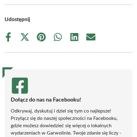
Udostępnij
Share
Share
Share
Share
Share
Share
on
on
on
on
on
on
Facebook
X
Pinterest
WhatsApp
LinkedIn
Email
(Twitter)
Dołącz do nas na Facebooku!
Odkrywaj, dyskutuj i dziel się tym co najlepsze!
Przyłącz się do naszej społeczności na Facebooku,
gdzie możesz dowiedzieć się więcej o lokalnych
wydarzeniach w Garwolinie. Twoje zdanie się liczy -