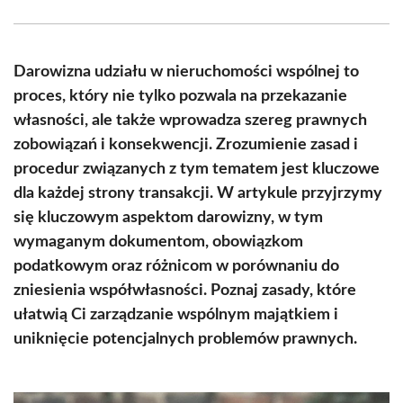
Facebook
X
Pinterest
WhatsApp
LinkedIn
Email
(Twitter)
Darowizna udziału w nieruchomości wspólnej to
proces, który nie tylko pozwala na przekazanie
własności, ale także wprowadza szereg prawnych
zobowiązań i konsekwencji. Zrozumienie zasad i
procedur związanych z tym tematem jest kluczowe
dla każdej strony transakcji. W artykule przyjrzymy
się kluczowym aspektom darowizny, w tym
wymaganym dokumentom, obowiązkom
podatkowym oraz różnicom w porównaniu do
zniesienia współwłasności. Poznaj zasady, które
ułatwią Ci zarządzanie wspólnym majątkiem i
uniknięcie potencjalnych problemów prawnych.