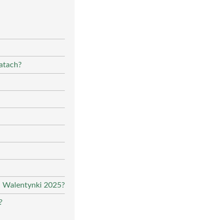
latach?
a Walentynki 2025?
?