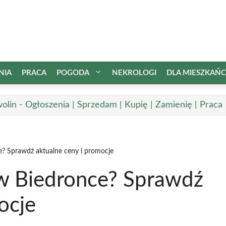
NIA
PRACA
POGODA
NEKROLOGI
DLA MIESZKAŃ
olin - Ogłoszenia | Sprzedam | Kupię | Zamienię | Praca
ce? Sprawdź aktualne ceny i promocje
y w Biedronce? Sprawdź
ocje