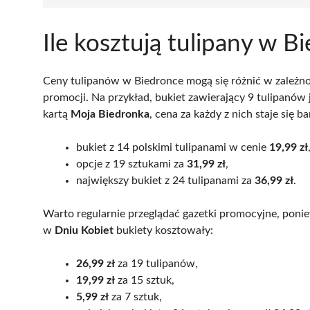
Ile kosztują tulipany w B
Ceny tulipanów w Biedronce mogą się różnić w zależno
promocji. Na przykład, bukiet zawierający 9 tulipanów
kartą
Moja Biedronka
, cena za każdy z nich staje się 
bukiet z 14 polskimi tulipanami w cenie
19,99 zł
opcje z 19 sztukami za
31,99 zł
,
największy bukiet z 24 tulipanami za
36,99 zł
.
Warto regularnie przeglądać gazetki promocyjne, ponie
w
Dniu Kobiet
bukiety kosztowały:
26,99 zł
za 19 tulipanów,
19,99 zł
za 15 sztuk,
5,99 zł
za 7 sztuk,