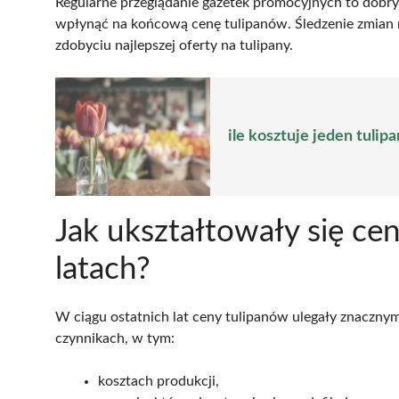
Regularne przeglądanie gazetek promocyjnych to dobry
wpłynąć na końcową cenę tulipanów. Śledzenie zmian
zdobyciu najlepszej oferty na tulipany.
ile kosztuje jeden tulip
Jak ukształtowały się ce
latach?
W ciągu ostatnich lat ceny tulipanów ulegały znaczny
czynnikach, w tym:
kosztach produkcji,