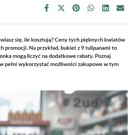
Share
Share
Share
Share
Share
Share
on
on
on
on
on
on
Facebook
X
Pinterest
WhatsApp
LinkedIn
Email
(Twitter)
wiasz się, ile kosztują? Ceny tych pięknych kwiatów
ch promocji. Na przykład, bukiet z 9 tulipanami to
ronka mogą liczyć na dodatkowe rabaty. Poznaj
y w pełni wykorzystać możliwości zakupowe w tym