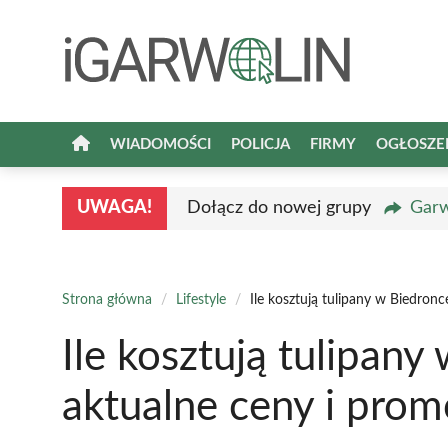
Przejdź
do
treści
WIADOMOŚCI
POLICJA
FIRMY
OGŁOSZE
UWAGA!
Dołącz do nowej grupy
Garw
Strona główna
/
Lifestyle
/
Ile kosztują tulipany w Biedron
Ile kosztują tulipan
aktualne ceny i prom