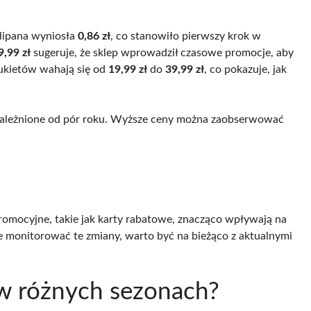
lipana wyniosła
0,86 zł
, co stanowiło pierwszy krok w
9,99 zł
sugeruje, że sklep wprowadził czasowe promocje, aby
bukietów wahają się od
19,99 zł
do
39,99 zł
, co pokazuje, jak
uzależnione od pór roku. Wyższe ceny można zaobserwować
romocyjne, takie jak karty rabatowe, znacząco wpływają na
ie monitorować te zmiany, warto być na bieżąco z aktualnymi
 w różnych sezonach?