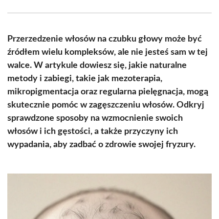
Facebook
X
Pinterest
WhatsApp
LinkedIn
Email
(Twitter)
Przerzedzenie włosów na czubku głowy może być
źródłem wielu kompleksów, ale nie jesteś sam w tej
walce. W artykule dowiesz się, jakie naturalne
metody i zabiegi, takie jak mezoterapia,
mikropigmentacja oraz regularna pielęgnacja, mogą
skutecznie pomóc w zagęszczeniu włosów. Odkryj
sprawdzone sposoby na wzmocnienie swoich
włosów i ich gęstości, a także przyczyny ich
wypadania, aby zadbać o zdrowie swojej fryzury.