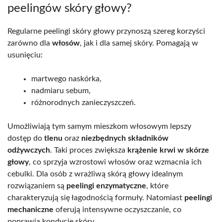
peelingów skóry głowy?
Regularne peelingi skóry głowy przynoszą szereg korzyści
zarówno dla
włosów
, jak i dla samej skóry. Pomagają w
usunięciu:
martwego naskórka,
nadmiaru sebum,
różnorodnych zanieczyszczeń.
Umożliwiają tym samym mieszkom włosowym lepszy
dostęp do
tlenu
oraz
niezbędnych składników
odżywczych
. Taki proces zwiększa
krążenie krwi w skórze
głowy
, co sprzyja wzrostowi włosów oraz wzmacnia ich
cebulki. Dla osób z wrażliwą skórą głowy idealnym
rozwiązaniem są
peelingi enzymatyczne
, które
charakteryzują się łagodnością formuły. Natomiast
peelingi
mechaniczne
oferują intensywne oczyszczanie, co
poprawia kondycję skóry.