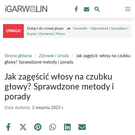
Przejdź
M
do
treści
Dołącz do nowej grupy
Garwolin - Ogłoszenia | Sprzedam |
UWAGA!
Kupię | Zamienię | Praca
Strona główna
/
Zdrowie i Uroda
/
Jak zagęścić włosy na czubku
głowy? Sprawdzone metody i porady
Jak zagęścić włosy na czubku
głowy? Sprawdzone metody i
porady
Data dodania:
2 sierpnia 2025 r.
Share
Share
Share
Share
Share
Share
on
on
on
on
on
on