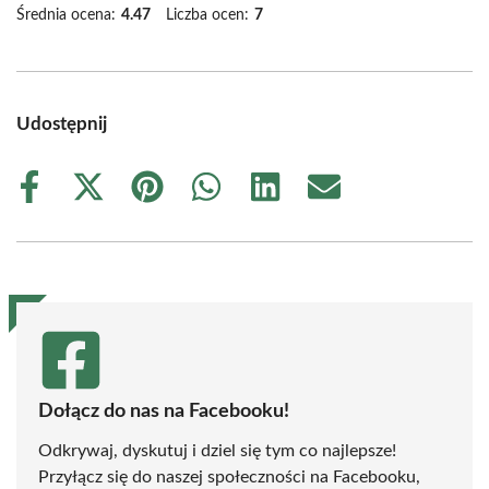
Średnia ocena:
4.47
Liczba ocen:
7
Udostępnij
Share
Share
Share
Share
Share
Share
on
on
on
on
on
on
Facebook
X
Pinterest
WhatsApp
LinkedIn
Email
(Twitter)
Dołącz do nas na Facebooku!
Odkrywaj, dyskutuj i dziel się tym co najlepsze!
Przyłącz się do naszej społeczności na Facebooku,