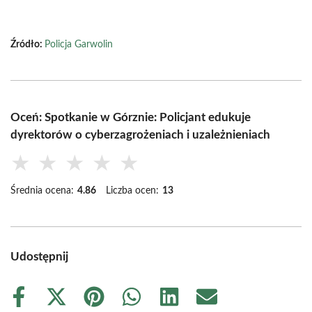
Źródło:
Policja Garwolin
Oceń: Spotkanie w Górznie: Policjant edukuje
dyrektorów o cyberzagrożeniach i uzależnieniach
★
★
★
★
★
Średnia ocena:
4.86
Liczba ocen:
13
Udostępnij
Share
Share
Share
Share
Share
Share