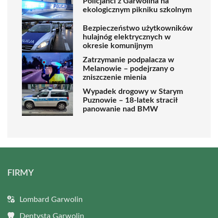
Policjanci z Garwolina na
ekologicznym pikniku szkolnym
Bezpieczeństwo użytkowników
hulajnóg elektrycznych w
okresie komunijnym
Zatrzymanie podpalacza w
Melanowie – podejrzany o
zniszczenie mienia
Wypadek drogowy w Starym
Puznowie – 18-latek stracił
panowanie nad BMW
FIRMY
Lombard Garwolin
Dentysta Garwolin