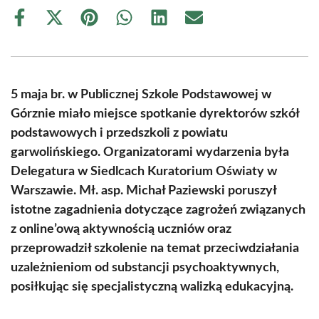
Share
Share
Share
Share
Share
Share
on
on
on
on
on
on
Facebook
X
Pinterest
WhatsApp
LinkedIn
Email
(Twitter)
5 maja br. w Publicznej Szkole Podstawowej w
Górznie miało miejsce spotkanie dyrektorów szkół
podstawowych i przedszkoli z powiatu
garwolińskiego. Organizatorami wydarzenia była
Delegatura w Siedlcach Kuratorium Oświaty w
Warszawie. Mł. asp. Michał Paziewski poruszył
istotne zagadnienia dotyczące zagrożeń związanych
z online’ową aktywnością uczniów oraz
przeprowadził szkolenie na temat przeciwdziałania
uzależnieniom od substancji psychoaktywnych,
posiłkując się specjalistyczną walizką edukacyjną.