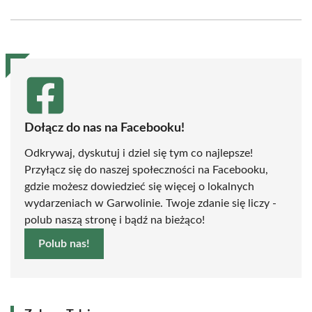
on
on
on
on
on
on
Facebook
X
Pinterest
WhatsApp
LinkedIn
Email
(Twitter)
Dołącz do nas na Facebooku!
Odkrywaj, dyskutuj i dziel się tym co najlepsze!
Przyłącz się do naszej społeczności na Facebooku,
gdzie możesz dowiedzieć się więcej o lokalnych
wydarzeniach w Garwolinie. Twoje zdanie się liczy -
polub naszą stronę i bądź na bieżąco!
Polub nas!