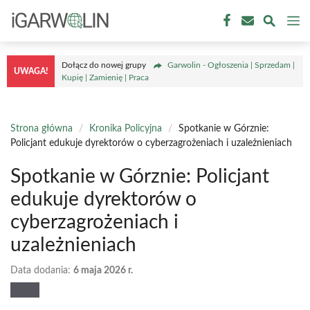
Przejdź
M
do
treści
Dołącz do nowej grupy
Garwolin - Ogłoszenia | Sprzedam |
UWAGA!
Kupię | Zamienię | Praca
Strona główna
/
Kronika Policyjna
/
Spotkanie w Górznie:
Policjant edukuje dyrektorów o cyberzagrożeniach i uzależnieniach
Spotkanie w Górznie: Policjant
edukuje dyrektorów o
cyberzagrożeniach i
uzależnieniach
Data dodania:
6 maja 2026 r.