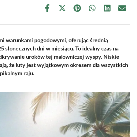
Share
Share
Share
Share
Share
Share
on
on
on
on
on
on
Facebook
X
Pinterest
WhatsApp
LinkedIn
Email
(Twitter)
i warunkami pogodowymi, oferując średnią
5 słonecznych dni w miesiącu. To idealny czas na
odkrywanie uroków tej malowniczej wyspy. Niskie
ją, że luty jest wyjątkowym okresem dla wszystkich
pikalnym raju.