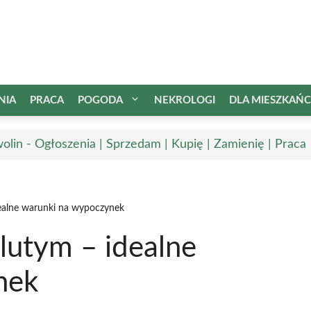
NIA
PRACA
POGODA
NEKROLOGI
DLA MIESZKAŃ
olin - Ogłoszenia | Sprzedam | Kupię | Zamienię | Praca
ealne warunki na wypoczynek
utym – idealne
nek