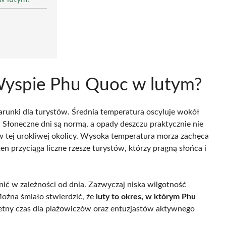
Wyspie Phu Quoc w lutym?
unki dla turystów. Średnia temperatura oscyluje wokół
 Słoneczne dni są normą, a opady deszczu praktycznie nie
w tej urokliwej okolicy. Wysoka temperatura morza zachęca
n przyciąga liczne rzesze turystów, którzy pragną słońca i
ić w zależności od dnia. Zazwyczaj niska wilgotność
żna śmiało stwierdzić, że
luty to okres, w którym Phu
etny czas dla plażowiczów oraz entuzjastów aktywnego