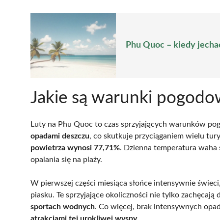
Phu Quoc – kiedy jechać
Jakie są warunki pogod
Luty na Phu Quoc to czas sprzyjających warunków p
opadami deszczu
, co skutkuje przyciąganiem wielu tur
powietrza wynosi 77,71%
. Dzienna temperatura waha 
opalania się na plaży.
W pierwszej części miesiąca słońce intensywnie świeci,
piasku. Te sprzyjające okoliczności nie tylko zachęcają
sportach wodnych
. Co więcej, brak intensywnych opa
atrakcjami tej urokliwej wyspy
.