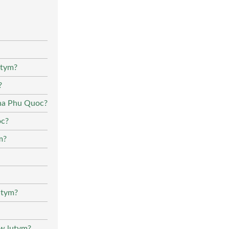
utym?
?
 na Phu Quoc?
oc?
m?
utym?
 w lutym?