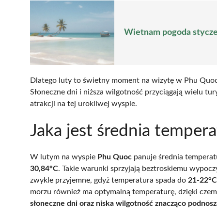
Wietnam pogoda styczeń
Dlatego luty to świetny moment na wizytę w Phu Quoc, 
Słoneczne dni i niższa wilgotność przyciągają wielu tu
atrakcji na tej urokliwej wyspie.
Jaka jest średnia tempe
W lutym na wyspie
Phu Quoc
panuje średnia tempera
30,84°C
. Takie warunki sprzyjają beztroskiemu wypo
zwykle przyjemne, gdyż temperatura spada do
21-22°C
morzu również ma optymalną temperaturę, dzięki czemu
słoneczne dni oraz niska wilgotność znacząco podnos