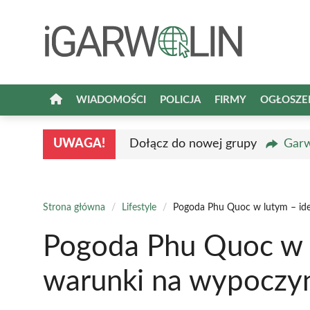
Przejdź
do
treści
WIADOMOŚCI
POLICJA
FIRMY
OGŁOSZE
UWAGA!
Dołącz do nowej grupy
Garw
Strona główna
/
Lifestyle
/
Pogoda Phu Quoc w lutym – id
Pogoda Phu Quoc w l
warunki na wypoczy