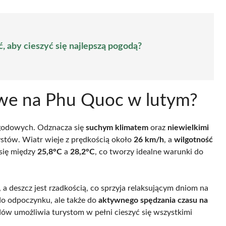
, aby cieszyć się najlepszą pogodą?
owe na Phu Quoc w lutym?
ogodowych. Odznacza się
suchym klimatem
oraz
niewielkimi
ystów. Wiatr wieje z prędkością około
26 km/h
, a
wilgotność
się między
25,8°C
a
28,2°C
, co tworzy idealne warunki do
 a deszcz jest rzadkością, co sprzyja relaksującym dniom na
 do odpoczynku, ale także do
aktywnego spędzania czasu na
dów umożliwia turystom w pełni cieszyć się wszystkimi