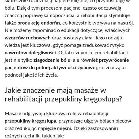
skutecznie rozluźniają napięte mięśnie, co przynosi ulgę w
bólu. Dzięki tym procesom pacjenci często odczuwają
znaczną poprawę samopoczucia, a rehabilitacja stymuluje
także
produkcję endorfin
, co korzystnie wpływa na nastrój.
Nie możemy zapominać o edukacji dotyczącej właściwych
wzorców ruchowych
oraz postawy ciała. Tego rodzaju
wiedza jest kluczowa, gdyż pomaga zredukować ryzyko
nawrotów dolegliwości
. Ostatecznym celem rehabilitacji
jest nie tylko
złagodzenie bólu
, ale również
przywrócenie
pacjentów do pełnej aktywności życiowej
, co znacząco
podnosi jakość ich życia.
Jakie znaczenie mają masaże w
rehabilitacji przepukliny kręgosłupa?
Masaże odgrywają kluczową rolę w rehabilitacji
przepukliny kręgosłupa
, przynosząc ulgę w bólach pleców
oraz redukując napięcie mięśni. Dzięki zastosowaniu
różnych technik, takich jak: