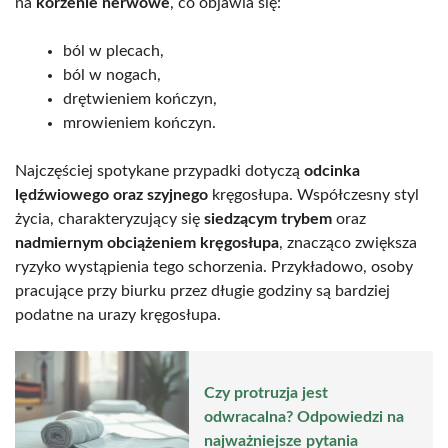
na
korzenie nerwowe
, co objawia się:
ból w plecach,
ból w nogach,
drętwieniem kończyn,
mrowieniem kończyn.
Najczęściej spotykane przypadki dotyczą
odcinka
lędźwiowego oraz szyjnego
kręgosłupa. Współczesny styl
życia, charakteryzujący się
siedzącym trybem
oraz
nadmiernym obciążeniem kręgosłupa
, znacząco zwiększa
ryzyko wystąpienia tego schorzenia. Przykładowo, osoby
pracujące przy biurku przez długie godziny są bardziej
podatne na urazy kręgosłupa.
Czy protruzja jest
odwracalna? Odpowiedzi na
najważniejsze pytania