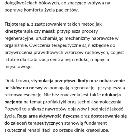
dolegliwościach bólowych, co znacząco wpływa na
poprawę komfortu życia pacjentów.
Fizjoterapia
, z zastosowaniem takich metod jak
kinezyterapia
czy
masaż
, przyspiesza procesy
regeneracyjne, uruchamiając mechanizmy naprawcze w
organizmie. Ćwiczenia terapeutyczne są niezbędne do
przywrócenia prawidłowych wzorców ruchowych, co jest
istotne dla stabilizacji centralnej i redukcji napięcia
mięśniowego.
Dodatkowo,
stymulacja przepływu limfy
oraz
odbarczenie
ucisków na nerwy
wspomagają regenerację i przyspieszają
rekonwalescencję. Nie bez znaczenia jest także
edukacja
pacjenta
na temat profilaktyki oraz technik samoleczenia.
Pozwoli to uniknąć nawrotów objawów i podnieść jakość
życia.
Regularna aktywność fizyczna
oraz
dostosowanie się
do zaleceń terapeutycznych
stanowią fundament
skutecznej rehabilitacji po przepuklinie kręgosłupa.