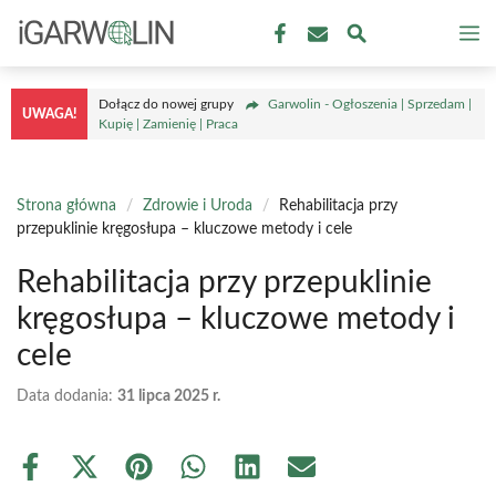
Przejdź
M
do
treści
Dołącz do nowej grupy
Garwolin - Ogłoszenia | Sprzedam |
UWAGA!
Kupię | Zamienię | Praca
Strona główna
/
Zdrowie i Uroda
/
Rehabilitacja przy
przepuklinie kręgosłupa – kluczowe metody i cele
Rehabilitacja przy przepuklinie
kręgosłupa – kluczowe metody i
cele
Data dodania:
31 lipca 2025 r.
Share
Share
Share
Share
Share
Share
on
on
on
on
on
on