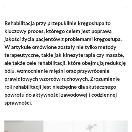
Facebook
X
Pinterest
WhatsApp
LinkedIn
Email
(Twitter)
Rehabilitacja przy przepuklinie kręgosłupa to
kluczowy proces, którego celem jest poprawa
jakości życia pacjentów z problemami kręgosłupa.
W artykule omówione zostały nie tylko metody
terapeutyczne, takie jak kinezyterapia czy masaże,
ale także cele rehabilitacji, które obejmują redukcję
bólu, wzmocnienie mięśni oraz przywrócenie
prawidłowych wzorców ruchowych. Zrozumienie
roli rehabilitacji jest niezbędne dla skutecznego
powrotu do aktywności zawodowej i codziennej
sprawności.