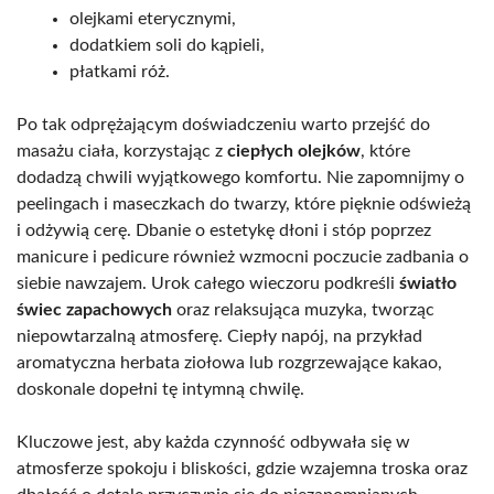
olejkami eterycznymi,
dodatkiem soli do kąpieli,
płatkami róż.
Po tak odprężającym doświadczeniu warto przejść do
masażu ciała, korzystając z
ciepłych olejków
, które
dodadzą chwili wyjątkowego komfortu. Nie zapomnijmy o
peelingach i maseczkach do twarzy, które pięknie odświeżą
i odżywią cerę. Dbanie o estetykę dłoni i stóp poprzez
manicure i pedicure również wzmocni poczucie zadbania o
siebie nawzajem. Urok całego wieczoru podkreśli
światło
świec zapachowych
oraz relaksująca muzyka, tworząc
niepowtarzalną atmosferę. Ciepły napój, na przykład
aromatyczna herbata ziołowa lub rozgrzewające kakao,
doskonale dopełni tę intymną chwilę.
Kluczowe jest, aby każda czynność odbywała się w
atmosferze spokoju i bliskości, gdzie wzajemna troska oraz