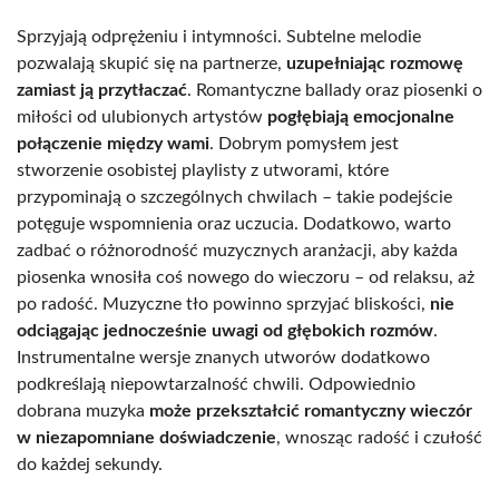
Sprzyjają odprężeniu i intymności. Subtelne melodie
pozwalają skupić się na partnerze,
uzupełniając rozmowę
zamiast ją przytłaczać
. Romantyczne ballady oraz piosenki o
miłości od ulubionych artystów
pogłębiają emocjonalne
połączenie między wami
. Dobrym pomysłem jest
stworzenie osobistej playlisty z utworami, które
przypominają o szczególnych chwilach – takie podejście
potęguje wspomnienia oraz uczucia. Dodatkowo, warto
zadbać o różnorodność muzycznych aranżacji, aby każda
piosenka wnosiła coś nowego do wieczoru – od relaksu, aż
po radość. Muzyczne tło powinno sprzyjać bliskości,
nie
odciągając jednocześnie uwagi od głębokich rozmów
.
Instrumentalne wersje znanych utworów dodatkowo
podkreślają niepowtarzalność chwili. Odpowiednio
dobrana muzyka
może przekształcić romantyczny wieczór
w niezapomniane doświadczenie
, wnosząc radość i czułość
do każdej sekundy.