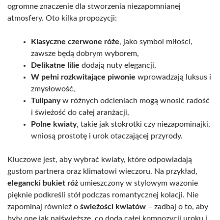
ogromne znaczenie dla stworzenia niezapomnianej
atmosfery. Oto kilka propozycji:
Klasyczne czerwone róże
, jako symbol miłości,
zawsze będą dobrym wyborem,
Delikatne lilie
dodają nuty elegancji,
W pełni rozkwitające piwonie
wprowadzają luksus i
zmysłowość,
Tulipany
w różnych odcieniach mogą wnosić radość
i świeżość do całej aranżacji,
Polne kwiaty
, takie jak stokrotki czy niezapominajki,
wniosą prostotę i urok otaczającej przyrody.
Kluczowe jest, aby wybrać kwiaty, które odpowiadają
gustom partnera oraz klimatowi wieczoru. Na przykład,
elegancki bukiet róż
umieszczony w stylowym wazonie
pięknie podkreśli stół podczas romantycznej kolacji. Nie
zapominaj również o
świeżości kwiatów
– zadbaj o to, aby
były one jak najświeższe, co doda całej kompozycji uroku i