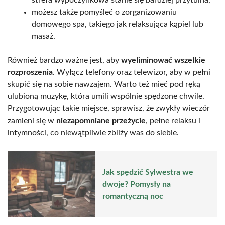
strefa wypoczynkowa stanie się bardziej przytulna,
możesz także pomyśleć o zorganizowaniu
domowego spa, takiego jak relaksująca kąpiel lub
masaż.
Również bardzo ważne jest, aby
wyeliminować wszelkie
rozproszenia
. Wyłącz telefony oraz telewizor, aby w pełni
skupić się na sobie nawzajem. Warto też mieć pod ręką
ulubioną muzykę, która umili wspólnie spędzone chwile.
Przygotowując takie miejsce, sprawisz, że zwykły wieczór
zamieni się w
niezapomniane przeżycie
, pełne relaksu i
intymności, co niewątpliwie zbliży was do siebie.
Jak spędzić Sylwestra we
dwoje? Pomysły na
romantyczną noc