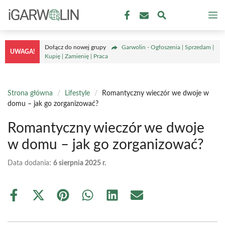
Przejdź
M
do
treści
Dołącz do nowej grupy
Garwolin - Ogłoszenia | Sprzedam |
UWAGA!
Kupię | Zamienię | Praca
Strona główna
/
Lifestyle
/
Romantyczny wieczór we dwoje w
domu – jak go zorganizować?
Romantyczny wieczór we dwoje
w domu – jak go zorganizować?
Data dodania:
6 sierpnia 2025 r.
Share
Share
Share
Share
Share
Share
on
on
on
on
on
on
Facebook
X
Pinterest
WhatsApp
LinkedIn
Email
(Twitter)