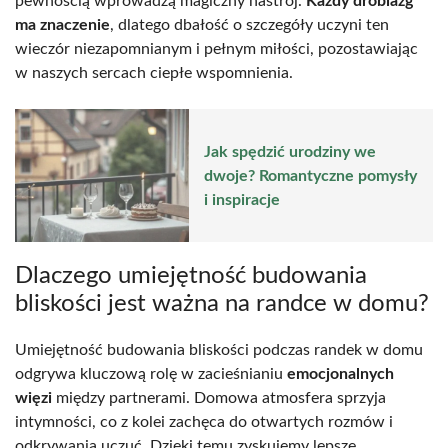
pewnością wprowadzą magiczny nastrój.
Każdy drobiazg
ma znaczenie
, dlatego dbałość o szczegóły uczyni ten
wieczór niezapomnianym i pełnym miłości, pozostawiając
w naszych sercach ciepłe wspomnienia.
Jak spędzić urodziny we
dwoje? Romantyczne pomysły
i inspiracje
Dlaczego umiejętność budowania
bliskości jest ważna na randce w domu?
Umiejętność budowania bliskości podczas randek w domu
odgrywa kluczową rolę w zacieśnianiu
emocjonalnych
więzi
między partnerami. Domowa atmosfera sprzyja
intymności, co z kolei zachęca do otwartych rozmów i
odkrywania uczuć. Dzięki temu zyskujemy lepsze