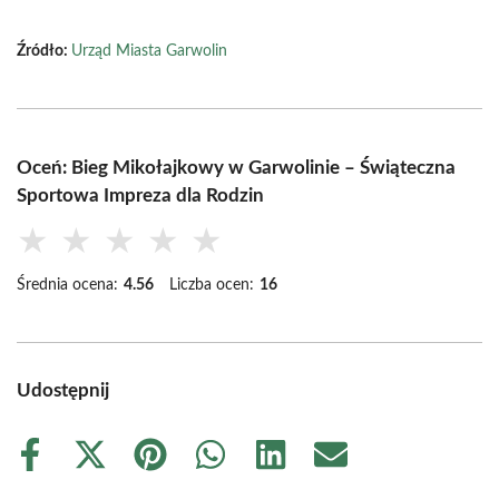
Źródło:
Urząd Miasta Garwolin
Oceń: Bieg Mikołajkowy w Garwolinie – Świąteczna
Sportowa Impreza dla Rodzin
★
★
★
★
★
Średnia ocena:
4.56
Liczba ocen:
16
Udostępnij
Share
Share
Share
Share
Share
Share
on
on
on
on
on
on
Facebook
X
Pinterest
WhatsApp
LinkedIn
Email