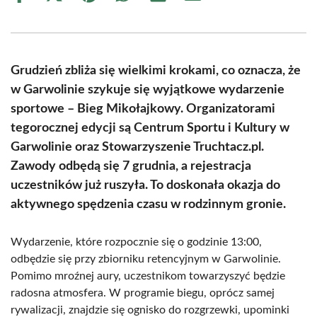
on
on
on
on
on
on
Facebook
X
Pinterest
WhatsApp
LinkedIn
Email
(Twitter)
Grudzień zbliża się wielkimi krokami, co oznacza, że
w Garwolinie szykuje się wyjątkowe wydarzenie
sportowe – Bieg Mikołajkowy. Organizatorami
tegorocznej edycji są Centrum Sportu i Kultury w
Garwolinie oraz Stowarzyszenie Truchtacz.pl.
Zawody odbędą się 7 grudnia, a rejestracja
uczestników już ruszyła. To doskonała okazja do
aktywnego spędzenia czasu w rodzinnym gronie.
Wydarzenie, które rozpocznie się o godzinie 13:00,
odbędzie się przy zbiorniku retencyjnym w Garwolinie.
Pomimo mroźnej aury, uczestnikom towarzyszyć będzie
radosna atmosfera. W programie biegu, oprócz samej
rywalizacji, znajdzie się ognisko do rozgrzewki, upominki