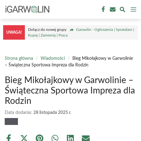
Przejdź
M
do
treści
Dołącz do nowej grupy
Garwolin - Ogłoszenia | Sprzedam |
UWAGA!
Kupię | Zamienię | Praca
Strona główna
/
Wiadomości
/
Bieg Mikołajkowy w Garwolinie
– Świąteczna Sportowa Impreza dla Rodzin
Bieg Mikołajkowy w Garwolinie –
Świąteczna Sportowa Impreza dla
Rodzin
Data dodania:
28 listopada 2025 r.
Share
Share
Share
Share
Share
Share