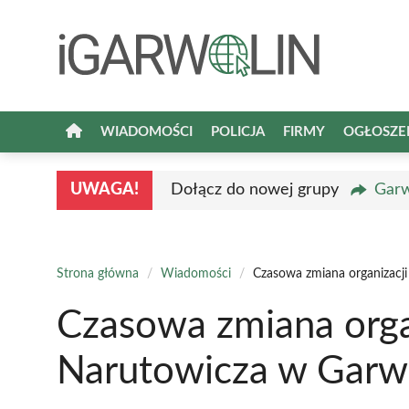
Przejdź
do
treści
WIADOMOŚCI
POLICJA
FIRMY
OGŁOSZE
UWAGA!
Dołącz do nowej grupy
Garw
Strona główna
/
Wiadomości
/
Czasowa zmiana organizacji
Czasowa zmiana organ
Narutowicza w Garwo