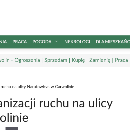
NIA
PRACA
POGODA
NEKROLOGI
DLA MIESZKAŃ
olin - Ogłoszenia | Sprzedam | Kupię | Zamienię | Praca
 ruchu na ulicy Narutowicza w Garwolinie
izacji ruchu na ulicy
linie