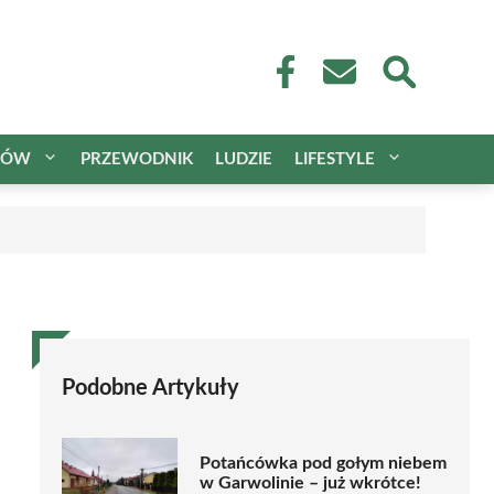
CÓW
PRZEWODNIK
LUDZIE
LIFESTYLE
Podobne Artykuły
Potańcówka pod gołym niebem
w Garwolinie – już wkrótce!