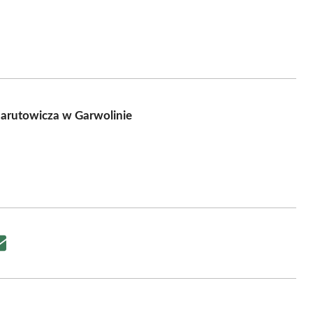
Narutowicza w Garwolinie
Share
on
Email