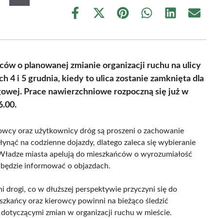
Share
Share
Share
Share
Share
Share
on
on
on
on
on
on
Facebook
X
Pinterest
WhatsApp
LinkedIn
Email
(Twitter)
ów o planowanej zmianie organizacji ruchu na ulicy
 4 i 5 grudnia, kiedy to ulica zostanie zamknięta dla
rgowej. Prace nawierzchniowe rozpoczną się już w
6.00.
wcy oraz użytkownicy dróg są proszeni o zachowanie
ynąć na codzienne dojazdy, dlatego zaleca się wybieranie
 Władze miasta apelują do mieszkańców o wyrozumiałość
 będzie informować o objazdach.
 drogi, co w dłuższej perspektywie przyczyni się do
szkańcy oraz kierowcy powinni na bieżąco śledzić
 dotyczącymi zmian w organizacji ruchu w mieście.