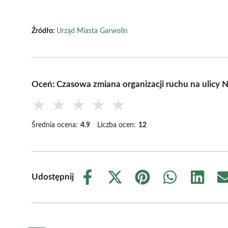
Źródło:
Urząd Miasta Garwolin
Oceń: Czasowa zmiana organizacji ruchu na ulicy 
★
★
★
★
★
Średnia ocena:
4.9
Liczba ocen:
12
Udostępnij
Share
Share
Share
Share
Share
on
on
on
on
on
Facebook
X
Pinterest
WhatsApp
LinkedIn
(Twitter)