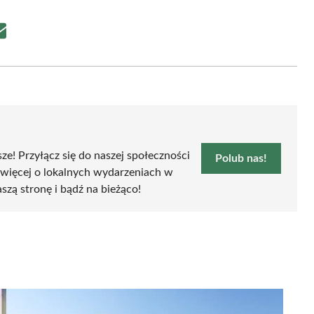
Share
on
Email
sze! Przyłącz się do naszej społeczności
Polub nas!
 więcej o lokalnych wydarzeniach w
aszą stronę i bądź na bieżąco!