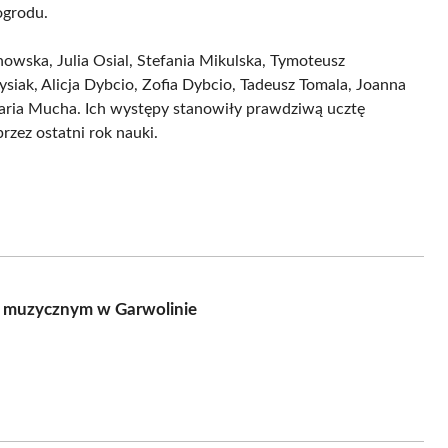
ogrodu.
howska, Julia Osial, Stefania Mikulska, Tymoteusz
siak, Alicja Dybcio, Zofia Dybcio, Tadeusz Tomala, Joanna
Maria Mucha. Ich występy stanowiły prawdziwą ucztę
rzez ostatni rok nauki.
u muzycznym w Garwolinie