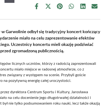
Share
Share
Share
Share
Share
Share
on
on
on
on
on
on
Facebook
X
Pinterest
WhatsApp
LinkedIn
Email
(Twitter)
 w Garwolinie odbył się tradycyjny koncert kończący
ydarzenie miało na celu zaprezentowanie efektów
iego. Uczestnicy koncertu mieli okazję podziwiać
przed zgromadzoną publicznością.
ępów licznych uczniów, którzy z radością zaprezentowali
oncertu miało miejsce w radosnej atmosferze, co z
es związany z występem na scenie. Przybyli goście
o na pozytywną energię całej uroczystości.
przez dyrektora Centrum Sportu i Kultury, Jarosława
ało na celu docenienie jego długotrwałej działalności i
 był nie tylko podsumowaniem roku nauki, lecz także okazją