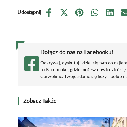
Udostępnij
Share
Share
Share
Share
Share
on
on
on
on
on
Facebook
X
Pinterest
WhatsApp
LinkedIn
(Twitter)
Dołącz do nas na Facebooku!
Odkrywaj, dyskutuj i dziel się tym co najlep
na Facebooku, gdzie możesz dowiedzieć się
Garwolinie. Twoje zdanie się liczy - polub n
Zobacz Także