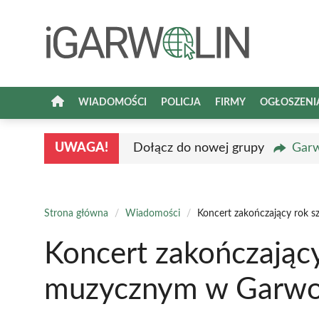
Przejdź
do
treści
WIADOMOŚCI
POLICJA
FIRMY
OGŁOSZENI
UWAGA!
Dołącz do nowej grupy
Garw
Strona główna
/
Wiadomości
/
Koncert zakończający rok 
Koncert zakończający
muzycznym w Garwol