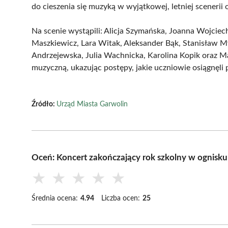
do cieszenia się muzyką w wyjątkowej, letniej scenerii 
Na scenie wystąpili: Alicja Szymańska, Joanna Wojciec
Maszkiewicz, Lara Witak, Aleksander Bąk, Stanisław My
Andrzejewska, Julia Wachnicka, Karolina Kopik oraz 
muzyczną, ukazując postępy, jakie uczniowie osiągnęli p
Źródło:
Urząd Miasta Garwolin
Oceń: Koncert zakończający rok szkolny w ognisk
★
★
★
★
★
Średnia ocena:
4.94
Liczba ocen:
25