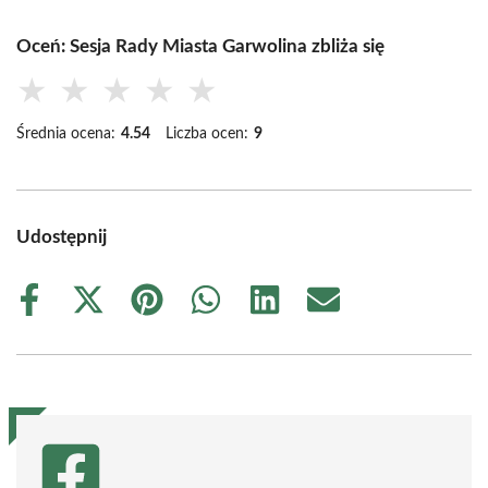
Oceń: Sesja Rady Miasta Garwolina zbliża się
★
★
★
★
★
Średnia ocena:
4.54
Liczba ocen:
9
Udostępnij
Share
Share
Share
Share
Share
Share
on
on
on
on
on
on
Facebook
X
Pinterest
WhatsApp
LinkedIn
Email
(Twitter)