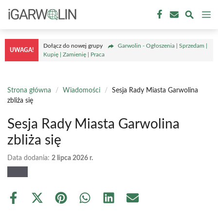
Przejdź
M
do
treści
Dołącz do nowej grupy
Garwolin - Ogłoszenia | Sprzedam |
UWAGA!
Kupię | Zamienię | Praca
Strona główna
/
Wiadomości
/
Sesja Rady Miasta Garwolina
zbliża się
Sesja Rady Miasta Garwolina
zbliża się
Data dodania:
2 lipca 2026 r.
Share
Share
Share
Share
Share
Share
on
on
on
on
on
on
Facebook
X
Pinterest
WhatsApp
LinkedIn
Email