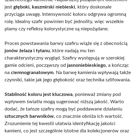
jest
głęboki, kaszmirski niebieski
, który doskonale
przyciąga uwagę. Intensywność koloru odgrywa ogromną
rolę. Idealny szafir powinien być jednolity, więc wszelkie
plamy czy refleksy kolorystyczne są niepożądane.
Proces powstawania barwy szafiru wiąże się z obecnością
jonów żelaza i tytanu
, które nadają mu ten
charakterystyczny wygląd. Szafiry występują w szerokiej
gamie odcieni, począwszy od
jasnoniebieskiego
, a kończąc
na
ciemnogranatowym
. Na barwę kamienia wpływają także
czynniki, takie jak jego głębokość oraz technika szlifowania.
Stabilność koloru jest kluczowa
, ponieważ zmiany pod
wpływem światła mogą sugerować niższą jakość. Warto
dodać, że tańsze szafiry mogą być poddawane działaniu
sztucznych barwników
, co znacznie obniża ich wartość.
Zrozumienie tej kwestii ułatwia identyfikację jakości
kamieni, co jest szczególnie istotne dla kolekcjonerów oraz