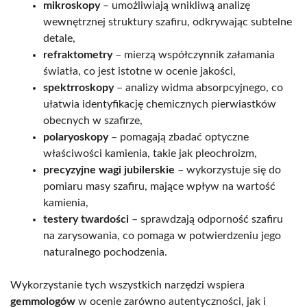
mikroskopy
– umożliwiają wnikliwą analizę
wewnętrznej struktury szafiru, odkrywając subtelne
detale,
refraktometry
– mierzą współczynnik załamania
światła, co jest istotne w ocenie jakości,
spektrroskopy
– analizy widma absorpcyjnego, co
ułatwia identyfikację chemicznych pierwiastków
obecnych w szafirze,
polaryoskopy
– pomagają zbadać optyczne
właściwości kamienia, takie jak pleochroizm,
precyzyjne wagi jubilerskie
– wykorzystuje się do
pomiaru masy szafiru, mające wpływ na wartość
kamienia,
testery twardości
– sprawdzają odporność szafiru
na zarysowania, co pomaga w potwierdzeniu jego
naturalnego pochodzenia.
Wykorzystanie tych wszystkich narzędzi wspiera
gemmologów
w ocenie zarówno autentyczności, jak i