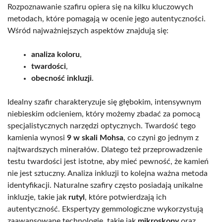
Rozpoznawanie szafiru opiera się na kilku kluczowych
metodach, które pomagają w ocenie jego autentyczności.
Wśród najważniejszych aspektów znajdują się:
analiza koloru
,
twardości
,
obecność inkluzji
.
Idealny szafir charakteryzuje się głębokim, intensywnym
niebieskim odcieniem, który możemy zbadać za pomocą
specjalistycznych narzędzi optycznych. Twardość tego
kamienia wynosi
9 w skali Mohsa
, co czyni go jednym z
najtwardszych minerałów. Dlatego też przeprowadzenie
testu twardości jest istotne, aby mieć pewność, że kamień
nie jest sztuczny. Analiza inkluzji to kolejna ważna metoda
identyfikacji. Naturalne szafiry często posiadają unikalne
inkluzje, takie jak
rutyl
, które potwierdzają ich
autentyczność. Ekspertyzy gemmologiczne wykorzystują
zaawansowane technologie, takie jak
mikroskopy
oraz