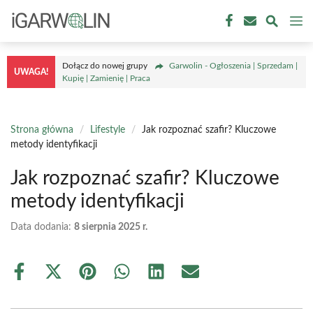
Przejdź
M
do
treści
Dołącz do nowej grupy
Garwolin - Ogłoszenia | Sprzedam |
UWAGA!
Kupię | Zamienię | Praca
Strona główna
/
Lifestyle
/
Jak rozpoznać szafir? Kluczowe
metody identyfikacji
Jak rozpoznać szafir? Kluczowe
metody identyfikacji
Data dodania:
8 sierpnia 2025 r.
Share
Share
Share
Share
Share
Share
on
on
on
on
on
on
Facebook
X
Pinterest
WhatsApp
LinkedIn
Email
(Twitter)