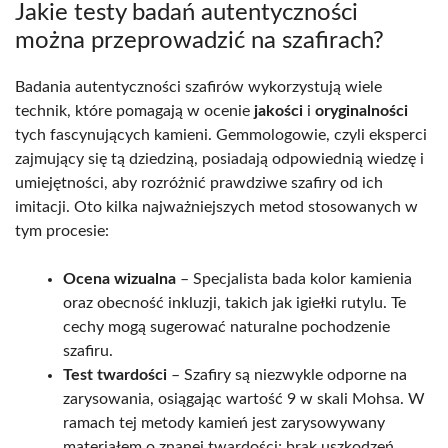
Jakie testy badań autentyczności
można przeprowadzić na szafirach?
Badania autentyczności szafirów wykorzystują wiele
technik, które pomagają w ocenie
jakości
i
oryginalności
tych fascynujących kamieni. Gemmologowie, czyli eksperci
zajmujący się tą dziedziną, posiadają odpowiednią wiedzę i
umiejętności, aby rozróżnić prawdziwe szafiry od ich
imitacji. Oto kilka najważniejszych metod stosowanych w
tym procesie:
Ocena wizualna
– Specjalista bada kolor kamienia
oraz obecność inkluzji, takich jak igiełki rutylu. Te
cechy mogą sugerować naturalne pochodzenie
szafiru.
Test twardości
– Szafiry są niezwykle odporne na
zarysowania, osiągając wartość 9 w skali Mohsa. W
ramach tej metody kamień jest zarysowywany
materiałem o znanej twardości; brak uszkodzeń