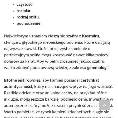
czystość
,
rozmiar
,
rodzaj szlifu
,
pochodzenie
.
Największym uznaniem cieszą się szafiry z
Kaszmiru
,
słynące z głębokiego niebieskiego odcienia, które osiągają
najwyższe stawki. Duże, przejrzyste kamienie o
perfekcyjnym szlifie mogą kosztować nawet kilka tysięcy
dolarów za karat. Aby w pełni zrozumieć jakość szafiru,
warto zdobyć podstawową wiedzę z zakresu
gemmologii
.
Istotne jest również, aby kamień posiadał
certyfikat
autentyczności
, który ma znaczący wpływ na jego wartość.
Rzadkie odcienie oraz unikalne cechy, na przykład różne
inkluzje, mogą jeszcze bardziej podnieść cenę. Inwestycja w
autentyczne szafiry może z czasem przynieść znaczne zyski.
Warto pamiętać, że rynek kamieni szlachetnych ciągle się