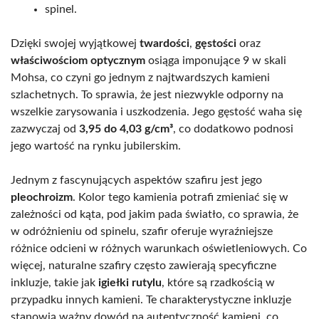
spinel.
Dzięki swojej wyjątkowej
twardości
,
gęstości
oraz
właściwościom optycznym
osiąga imponujące 9 w skali
Mohsa, co czyni go jednym z najtwardszych kamieni
szlachetnych. To sprawia, że jest niezwykle odporny na
wszelkie zarysowania i uszkodzenia. Jego gęstość waha się
zazwyczaj od
3,95 do 4,03 g/cm³
, co dodatkowo podnosi
jego wartość na rynku jubilerskim.
Jednym z fascynujących aspektów szafiru jest jego
pleochroizm
. Kolor tego kamienia potrafi zmieniać się w
zależności od kąta, pod jakim pada światło, co sprawia, że
w odróżnieniu od spinelu, szafir oferuje wyraźniejsze
różnice odcieni w różnych warunkach oświetleniowych. Co
więcej, naturalne szafiry często zawierają specyficzne
inkluzje, takie jak
igiełki rutylu
, które są rzadkością w
przypadku innych kamieni. Te charakterystyczne inkluzje
stanowią ważny dowód na autentyczność kamieni, co