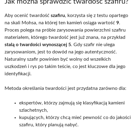
Jak można sprawdzić twardość szafiru?
Aby ocenić twardość
szafiru
, korzysta się z testu opartego
na skali Mohsa, na której ten kamień osiąga wartość
9
.
Proces polega na próbie zarysowania powierzchni szafiru
materiałem, którego twardość jest już znana, na przykład
stalą o twardości wynoszącej 5
. Gdy szafir nie ulega
zarysowaniom, jest to dowód na jego autentyczność.
Naturalny szafir powinien być wolny od wszelkich
uszkodzeń i rys po takim teście, co jest kluczowe dla jego
identyfikacji.
Metoda określania twardości jest przydatna zarówno dla:
ekspertów, którzy zajmują się klasyfikacją kamieni
szlachetnych,
kupujących, którzy chcą mieć pewność co do jakości
szafiru, który planują nabyć.