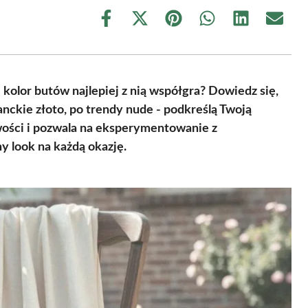
Share
Share
Share
Share
Share
Share
on
on
on
on
on
on
Facebook
X
Pinterest
WhatsApp
LinkedIn
Email
(Twitter)
kolor butów najlepiej z nią współgra? Dowiedz się,
ganckie złoto, po trendy nude - podkreślą Twoją
liwości i pozwala na eksperymentowanie z
y look na każdą okazję.