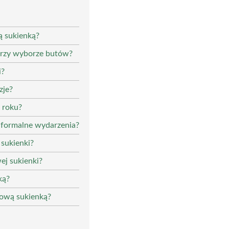
ą sukienką?
 przy wyborze butów?
i?
zje?
 roku?
a formalne wydarzenia?
 sukienki?
j sukienki?
ką?
żową sukienką?