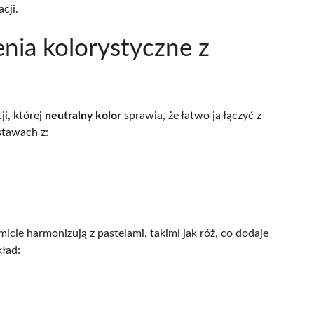
cji.
enia kolorystyczne z
i, której
neutralny kolor
sprawia, że łatwo ją łączyć z
stawach z:
micie harmonizują z pastelami, takimi jak róż, co dodaje
kład: