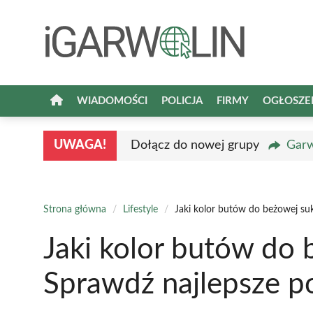
Przejdź
do
treści
WIADOMOŚCI
POLICJA
FIRMY
OGŁOSZE
UWAGA!
Dołącz do nowej grupy
Garw
Strona główna
/
Lifestyle
/
Jaki kolor butów do beżowej suk
Jaki kolor butów do 
Sprawdź najlepsze po