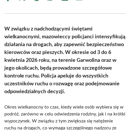
on
on
on
on
on
on
Facebook
X
Pinterest
WhatsApp
LinkedIn
Email
(Twitter)
W związku z nadchodzącymi świętami
wielkanocnymi, mazowieccy policjanci intensyfikują
działania na drogach, aby zapewnić bezpieczeństwo
kierowców oraz pieszych. W okresie od 3 do 6
kwietnia 2026 roku, na terenie Garwolina oraz w
jego okolicach, będą prowadzone szczegółowe
kontrole ruchu. Policja apeluje do wszystkich
uczestników ruchu o rozwagę oraz podejmowanie
odpowiedzialnych decyzji.
Okres wielkanocny to czas, kiedy wiele osób wybiera się w
podróż, zarówno w celu odwiedzenia rodziny, jak i na krótki
wypoczynek. W związku z tym zwiększa się natężenie
ruchu na drogach, co wymaga szczególnego nadzoru ze