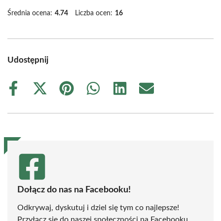
Średnia ocena:
4.74
Liczba ocen:
16
Udostępnij
Share
Share
Share
Share
Share
Share
on
on
on
on
on
on
Facebook
X
Pinterest
WhatsApp
LinkedIn
Email
(Twitter)
Dołącz do nas na Facebooku!
Odkrywaj, dyskutuj i dziel się tym co najlepsze!
Przyłącz się do naszej społeczności na Facebooku,