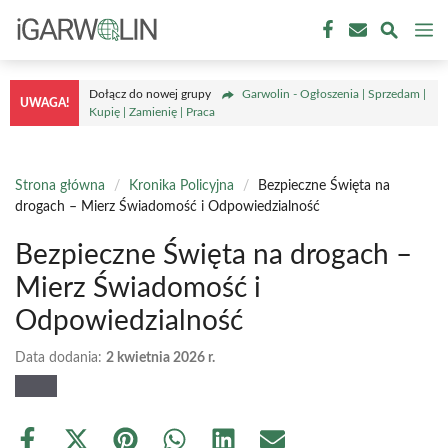
Przejdź
M
do
treści
Dołącz do nowej grupy
Garwolin - Ogłoszenia | Sprzedam |
UWAGA!
Kupię | Zamienię | Praca
Strona główna
/
Kronika Policyjna
/
Bezpieczne Święta na
drogach – Mierz Świadomość i Odpowiedzialność
Bezpieczne Święta na drogach –
Mierz Świadomość i
Odpowiedzialność
Data dodania:
2 kwietnia 2026 r.
Share
Share
Share
Share
Share
Share