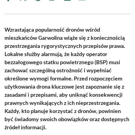
on
on
on
on
on
on
Facebook
X
Pinterest
WhatsApp
LinkedIn
Email
(Twitter)
Wzrastająca popularność dronów wśród
mieszkańców Garwolina wiąże się z koniecznością
przestrzegania rygorystycznych przepisów prawa.
Lokalne służby alarmują, że każdy operator
bezzałogowego statku powietrznego (BSP) musi
zachować szczególną ostrożność i wypełniać
określone wymogi formalne. Przed rozpoczęciem
użytkowania drona kluczowe jest zapoznanie się z
zasadami i przepisami, aby uniknąć konsekwencji
prawnych wynikających z ich nieprzestrzegania.
Każdy, kto planuje korzystać z dronów, powinien
być świadomy swoich obowiązków oraz dostępnych
źródeł informacji.