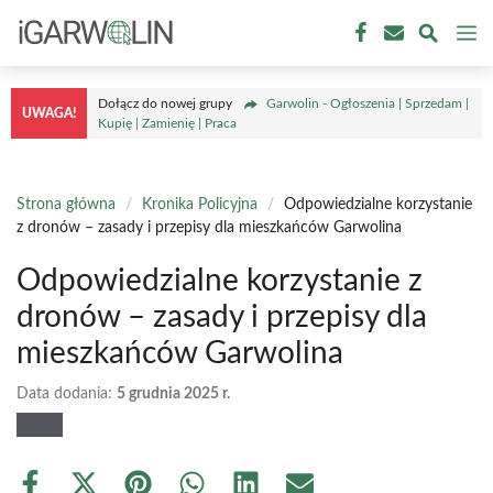
Przejdź
M
do
treści
Dołącz do nowej grupy
Garwolin - Ogłoszenia | Sprzedam |
UWAGA!
Kupię | Zamienię | Praca
Strona główna
/
Kronika Policyjna
/
Odpowiedzialne korzystanie
z dronów – zasady i przepisy dla mieszkańców Garwolina
Odpowiedzialne korzystanie z
dronów – zasady i przepisy dla
mieszkańców Garwolina
Data dodania:
5 grudnia 2025 r.
Share
Share
Share
Share
Share
Share