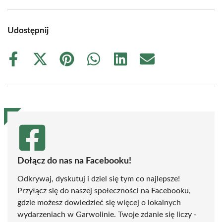
Udostępnij
Share
Share
Share
Share
Share
Share
on
on
on
on
on
on
Facebook
X
Pinterest
WhatsApp
LinkedIn
Email
(Twitter)
Dołącz do nas na Facebooku!
Odkrywaj, dyskutuj i dziel się tym co najlepsze!
Przyłącz się do naszej społeczności na Facebooku,
gdzie możesz dowiedzieć się więcej o lokalnych
wydarzeniach w Garwolinie. Twoje zdanie się liczy -