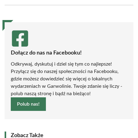
Facebook
X
Pinterest
WhatsApp
LinkedIn
Email
(Twitter)
Dołącz do nas na Facebooku!
Odkrywaj, dyskutuj i dziel się tym co najlepsze!
Przyłącz się do naszej społeczności na Facebooku,
gdzie możesz dowiedzieć się więcej o lokalnych
wydarzeniach w Garwolinie. Twoje zdanie się liczy -
polub naszą stronę i bądź na bieżąco!
Polub nas!
Zobacz Także