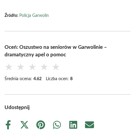
Źródło:
Policja Garwolin
Oceń: Oszustwo na seniorów w Garwolinie –
dramatyczny apel o pomoc
★
★
★
★
★
Średnia ocena:
4.62
Liczba ocen:
8
Udostępnij
Share
Share
Share
Share
Share
Share
on
on
on
on
on
on