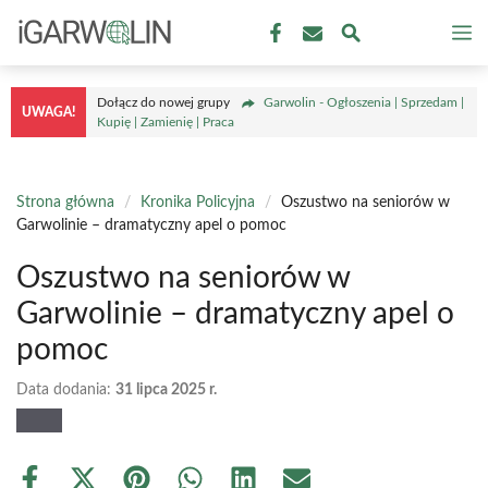
Przejdź
M
do
treści
Dołącz do nowej grupy
Garwolin - Ogłoszenia | Sprzedam |
UWAGA!
Kupię | Zamienię | Praca
Strona główna
/
Kronika Policyjna
/
Oszustwo na seniorów w
Garwolinie – dramatyczny apel o pomoc
Oszustwo na seniorów w
Garwolinie – dramatyczny apel o
pomoc
Data dodania:
31 lipca 2025 r.
Share
Share
Share
Share
Share
Share