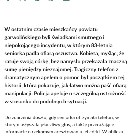
on
on
on
on
on
on
Facebook
X
Pinterest
WhatsApp
LinkedIn
Email
(Twitter)
W ostatnim czasie mieszkańcy powiatu
garwolińskiego byli świadkami smutnego i
niepokojącego incydentu, w którym 83-letnia
seniorka padła ofiarą oszustwa. Kobieta, myśląc, że
ratuje swoją córkę, bez namysłu przekazała znaczną
sumę pieniędzy nieznajomej. Tragiczny telefon z
dramatycznym apelem o pomoc był początkiem tej
historii, która pokazuje, jak łatwo można paść ofiarą
manipulacji. Policja apeluje o szczególną ostrożność
w stosunku do podobnych sytuacji.
Do zdarzenia doszło, gdy seniorka otrzymała telefon, w
którym usłyszała płaczliwy głos, a także przerażające
informacje o rzekomym aresztowaniu jej córki. W obliczu