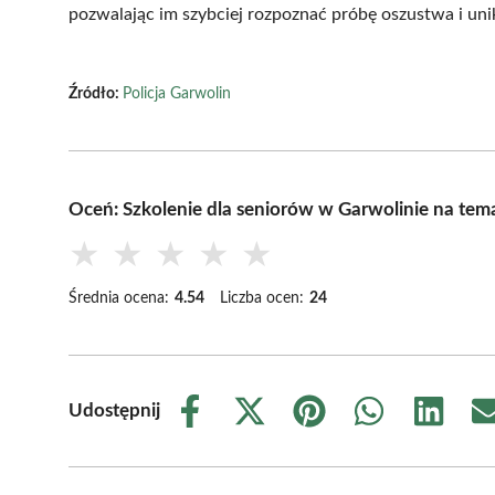
pozwalając im szybciej rozpoznać próbę oszustwa i uni
Źródło:
Policja Garwolin
Oceń: Szkolenie dla seniorów w Garwolinie na tema
★
★
★
★
★
Średnia ocena:
4.54
Liczba ocen:
24
Udostępnij
Share
Share
Share
Share
Share
on
on
on
on
on
Facebook
X
Pinterest
WhatsApp
LinkedIn
(Twitter)