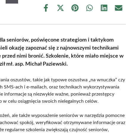
Share
Share
Share
Share
Share
Share
on
on
on
on
on
on
Facebook
X
Pinterest
WhatsApp
LinkedIn
Email
(Twitter)
dla seniorów, poświęcone strategiom i taktykom
ieli okazję zapoznać się z najnowszymi technikami
ę przed nimi bronić. Szkolenie, które miało miejsce w
 mł. asp. Michał Paziewski.
nia oszustów, takie jak typowe oszustwa „na wnuczka” czy
wych SMS-ach i e-mailach, oraz technikach wykorzystywania
kie informacje są niezwykle ważne, ponieważ przestępcy
b w celu osiągnięcia swoich nielegalnych celów.
grożeń, ale także wyposażenie seniorów w narzędzia pomocne
k zachować spokój, weryfikować otrzymywane informacje oraz
że regularne szkolenia zwiększają czujność seniorów,