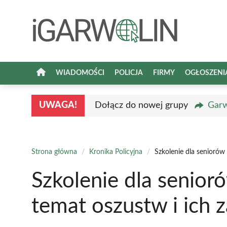
Przejdź
do
treści
WIADOMOŚCI
POLICJA
FIRMY
OGŁOSZENI
UWAGA!
Dołącz do nowej grupy
Garw
Strona główna
/
Kronika Policyjna
/
Szkolenie dla seniorów
Szkolenie dla senior
temat oszustw i ich 