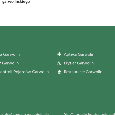
garwolińskiego
a Garwolin
Apteka Garwolin
f Garwolin
Fryzjer Garwolin
Kontroli Pojazdów Garwolin
Restauracje Garwolin
mieszkańców do wypełnienia
Garwolin kontynuuje wd