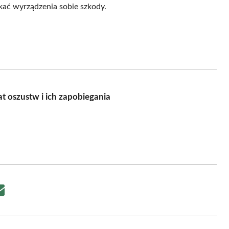
kać wyrządzenia sobie szkody.
t oszustw i ich zapobiegania
Share
on
Email