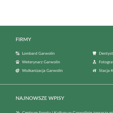
FIRMY
Lombard Garwolin
Dentyst
Weterynarz Garwolin
Fotogra
Wulkanizacja Garwolin
Stacja 
NAJNOWSZE WPISY
Centrum Sportu i Kultury w Garwolinie zaprasza 