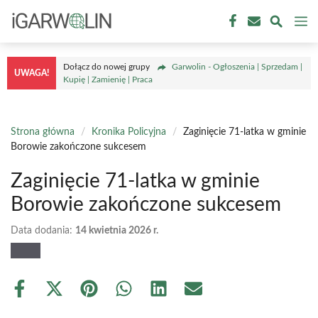
Przejdź
M
do
treści
Dołącz do nowej grupy
Garwolin - Ogłoszenia | Sprzedam |
UWAGA!
Kupię | Zamienię | Praca
Strona główna
/
Kronika Policyjna
/
Zaginięcie 71-latka w gminie
Borowie zakończone sukcesem
Zaginięcie 71-latka w gminie
Borowie zakończone sukcesem
Data dodania:
14 kwietnia 2026 r.
Share
Share
Share
Share
Share
Share
on
on
on
on
on
on
Facebook
X
Pinterest
WhatsApp
LinkedIn
Email