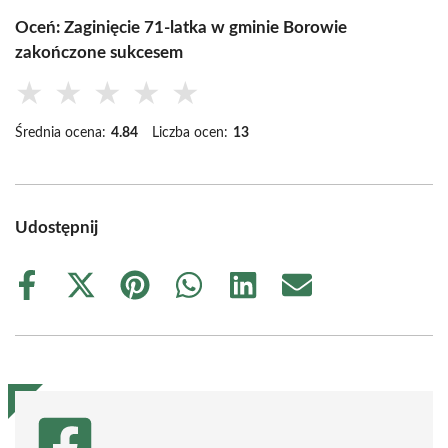
Oceń: Zaginięcie 71-latka w gminie Borowie
zakończone sukcesem
★
★
★
★
★
Średnia ocena:
4.84
Liczba ocen:
13
Udostępnij
Share
Share
Share
Share
Share
Share
on
on
on
on
on
on
Facebook
X
Pinterest
WhatsApp
LinkedIn
Email
(Twitter)