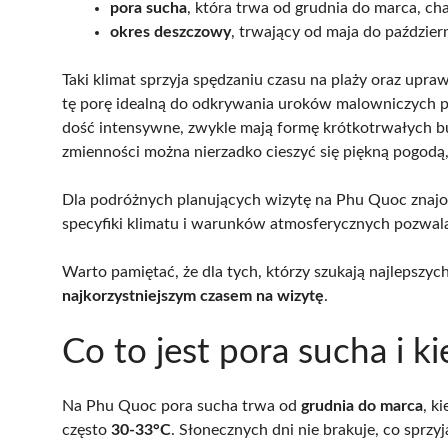
pora sucha
, która trwa od grudnia do marca, ch
okres deszczowy
, trwający od maja do paździer
Taki klimat sprzyja spędzaniu czasu na plaży oraz upr
tę porę idealną do odkrywania uroków malowniczych pla
dość intensywne, zwykle mają formę krótkotrwałych bur
zmienności można nierzadko cieszyć się piękną pogodą
Dla podróżnych planujących wizytę na Phu Quoc znajom
specyfiki klimatu i warunków atmosferycznych pozwal
Warto pamiętać, że dla tych, którzy szukają najlepsz
najkorzystniejszym czasem na wizytę
.
Co to jest pora sucha i k
Na Phu Quoc pora sucha trwa od
grudnia do marca
, k
często
30-33°C
. Słonecznych dni nie brakuje, co sprz