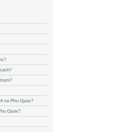
oc?
ącach?
cznym?
byt na Phu Quoc?
 Phu Quoc?