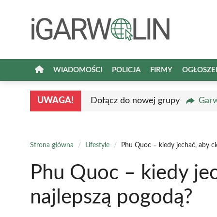
Przejdź
do
treści
WIADOMOŚCI
POLICJA
FIRMY
OGŁOSZE
UWAGA!
Dołącz do nowej grupy
Garw
Strona główna
/
Lifestyle
/
Phu Quoc – kiedy jechać, aby ci
Phu Quoc – kiedy jec
najlepszą pogodą?