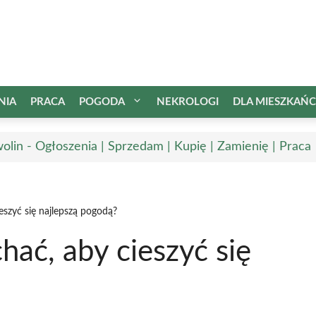
NIA
PRACA
POGODA
NEKROLOGI
DLA MIESZKAŃ
olin - Ogłoszenia | Sprzedam | Kupię | Zamienię | Praca
eszyć się najlepszą pogodą?
hać, aby cieszyć się