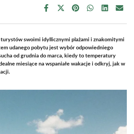
Share
Share
Share
Share
Share
Share
on
on
on
on
on
on
Facebook
X
Pinterest
WhatsApp
LinkedIn
Email
(Twitter)
turystów swoimi idyllicznymi plażami i znakomitymi
em udanego pobytu jest wybór odpowiedniego
sucha od grudnia do marca, kiedy to temperatury
dealne miesiące na wspaniałe wakacje i odkryj, jak w
acji.