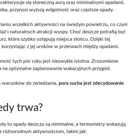
arakteryzuje się słoneczną aurą oraz minimalnymi opadami,
nika, przynosi wyższą wilgotność oraz częstsze opady.
awianiu wszelkich aktywności na świeżym powietrzu, co czyni
ż i naturalnych atrakcji wyspy. Choć deszcze potrafią być
z, które szybko ustępują miejsca słońcu. Dzięki tej
, korzystając z jej uroków w przerwach między opadami.
ość tych pór roku jest niezwykle istotna. Zrozumienie
a na optymalne zaplanowanie wakacyjnych przygód.
ych warunków do zwiedzania,
pora sucha jest zdecydowanie
iedy trwa?
iedy to opady deszczu są minimalne, a termometry wskazują
yja różnorodnym aktywnościom, takim jak: