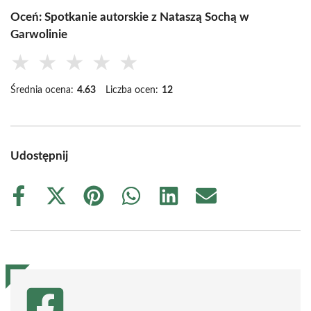
Oceń: Spotkanie autorskie z Nataszą Sochą w
Garwolinie
★
★
★
★
★
Średnia ocena:
4.63
Liczba ocen:
12
Udostępnij
Share
Share
Share
Share
Share
Share
on
on
on
on
on
on
Facebook
X
Pinterest
WhatsApp
LinkedIn
Email
(Twitter)