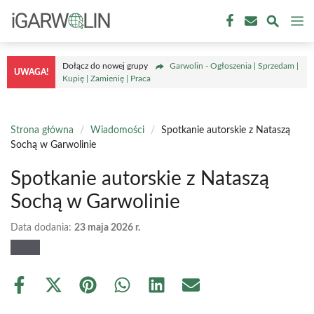
Przejdź
M
do
treści
Dołącz do nowej grupy
Garwolin - Ogłoszenia | Sprzedam |
UWAGA!
Kupię | Zamienię | Praca
Strona główna
/
Wiadomości
/
Spotkanie autorskie z Nataszą
Sochą w Garwolinie
Spotkanie autorskie z Nataszą
Sochą w Garwolinie
Data dodania:
23 maja 2026 r.
Share
Share
Share
Share
Share
Share
on
on
on
on
on
on
Facebook
X
Pinterest
WhatsApp
LinkedIn
Email