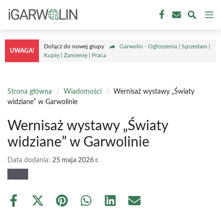
Przejdź
M
do
treści
Dołącz do nowej grupy
Garwolin - Ogłoszenia | Sprzedam |
UWAGA!
Kupię | Zamienię | Praca
Strona główna
/
Wiadomości
/
Wernisaż wystawy „Światy
widziane” w Garwolinie
Wernisaż wystawy „Światy
widziane” w Garwolinie
Data dodania:
25 maja 2026 r.
Share
Share
Share
Share
Share
Share
on
on
on
on
on
on
Facebook
X
Pinterest
WhatsApp
LinkedIn
Email