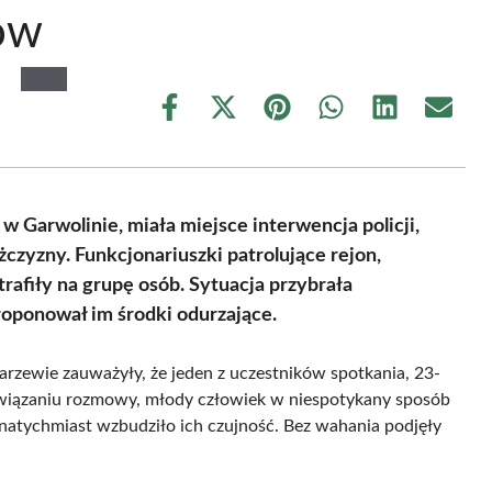
ów
Share
Share
Share
Share
Share
Share
on
on
on
on
on
on
Facebook
X
Pinterest
WhatsApp
LinkedIn
Email
(Twitter)
 w Garwolinie, miała miejsce interwencja policji,
zyzny. Funkcjonariuszki patrolujące rejon,
rafiły na grupę osób. Sytuacja przybrała
roponował im środki odurzające.
karzewie zauważyły, że jeden z uczestników spotkania, 23-
nawiązaniu rozmowy, młody człowiek w niespotykany sposób
natychmiast wzbudziło ich czujność. Bez wahania podjęły