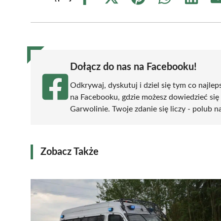
Share
Share
Share
Share
Share
on
on
on
on
on
Facebook
X
Pinterest
WhatsApp
LinkedIn
(Twitter)
Dołącz do nas na Facebooku!
Odkrywaj, dyskutuj i dziel się tym co najlep
na Facebooku, gdzie możesz dowiedzieć się
Garwolinie. Twoje zdanie się liczy - polub n
Zobacz Także