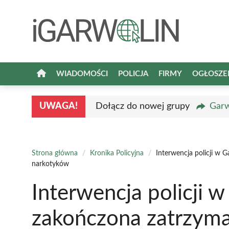
Przejdź
do
treści
WIADOMOŚCI
POLICJA
FIRMY
OGŁOSZE
UWAGA!
Dołącz do nowej grupy
Garw
Strona główna
/
Kronika Policyjna
/
Interwencja policji w 
narkotyków
Interwencja policji w
zakończona zatrzym