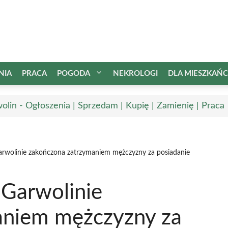
NIA
PRACA
POGODA
NEKROLOGI
DLA MIESZKAŃ
olin - Ogłoszenia | Sprzedam | Kupię | Zamienię | Praca
Garwolinie zakończona zatrzymaniem mężczyzny za posiadanie
 Garwolinie
aniem mężczyzny za