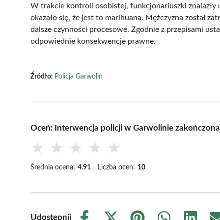
W trakcie kontroli osobistej, funkcjonariuszki znalaz
okazało się, że jest to marihuana. Mężczyzna został zat
dalsze czynności procesowe. Zgodnie z przepisami ust
odpowiednie konsekwencje prawne.
Źródło:
Policja Garwolin
Oceń: Interwencja policji w Garwolinie zakończo
★
★
★
★
★
Średnia ocena:
4.91
Liczba ocen:
10
Udostępnij