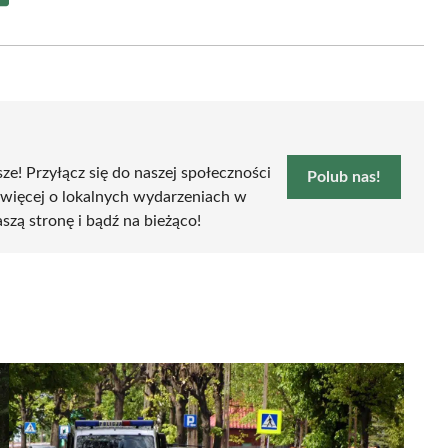
Share
on
Email
sze! Przyłącz się do naszej społeczności
Polub nas!
 więcej o lokalnych wydarzeniach w
aszą stronę i bądź na bieżąco!