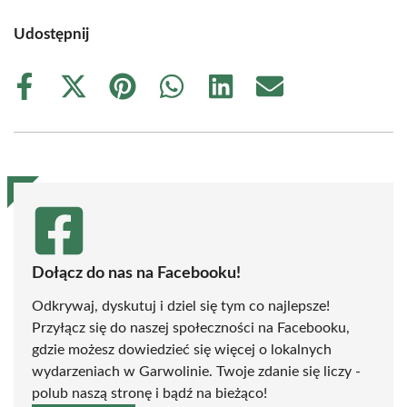
Udostępnij
Share
Share
Share
Share
Share
Share
on
on
on
on
on
on
Facebook
X
Pinterest
WhatsApp
LinkedIn
Email
(Twitter)
Dołącz do nas na Facebooku!
Odkrywaj, dyskutuj i dziel się tym co najlepsze!
Przyłącz się do naszej społeczności na Facebooku,
gdzie możesz dowiedzieć się więcej o lokalnych
wydarzeniach w Garwolinie. Twoje zdanie się liczy -
polub naszą stronę i bądź na bieżąco!