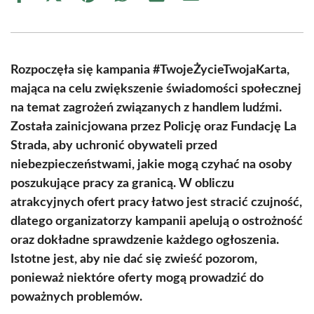
on
on
on
on
on
on
Facebook
X
Pinterest
WhatsApp
LinkedIn
Email
(Twitter)
Rozpoczęła się kampania #TwojeŻycieTwojaKarta,
mająca na celu zwiększenie świadomości społecznej
na temat zagrożeń związanych z handlem ludźmi.
Została zainicjowana przez Policję oraz Fundację La
Strada, aby uchronić obywateli przed
niebezpieczeństwami, jakie mogą czyhać na osoby
poszukujące pracy za granicą. W obliczu
atrakcyjnych ofert pracy łatwo jest stracić czujność,
dlatego organizatorzy kampanii apelują o ostrożność
oraz dokładne sprawdzenie każdego ogłoszenia.
Istotne jest, aby nie dać się zwieść pozorom,
ponieważ niektóre oferty mogą prowadzić do
poważnych problemów.