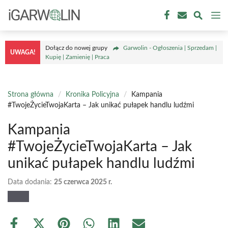
Przejdź
M
do
treści
Dołącz do nowej grupy
Garwolin - Ogłoszenia | Sprzedam |
UWAGA!
Kupię | Zamienię | Praca
Strona główna
/
Kronika Policyjna
/
Kampania
#TwojeŻycieTwojaKarta – Jak unikać pułapek handlu ludźmi
Kampania
#TwojeŻycieTwojaKarta – Jak
unikać pułapek handlu ludźmi
Data dodania:
25 czerwca 2025 r.
Share
Share
Share
Share
Share
Share