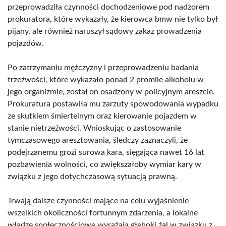
przeprowadziła czynności dochodzeniowe pod nadzorem
prokuratora, które wykazały, że kierowca bmw nie tylko był
pijany, ale również naruszył sądowy zakaz prowadzenia
pojazdów.
Po zatrzymaniu mężczyzny i przeprowadzeniu badania
trzeźwości, które wykazało ponad 2 promile alkoholu w
jego organizmie, został on osadzony w policyjnym areszcie.
Prokuratura postawiła mu zarzuty spowodowania wypadku
ze skutkiem śmiertelnym oraz kierowanie pojazdem w
stanie nietrzeźwości. Wnioskując o zastosowanie
tymczasowego aresztowania, śledczy zaznaczyli, że
podejrzanemu grozi surowa kara, sięgająca nawet 16 lat
pozbawienia wolności, co zwiększałoby wymiar kary w
związku z jego dotychczasową sytuacją prawną.
Trwają dalsze czynności mające na celu wyjaśnienie
wszelkich okoliczności fortunnym zdarzenia, a lokalne
władze społecznościowe wyrażają głęboki żal w związku z