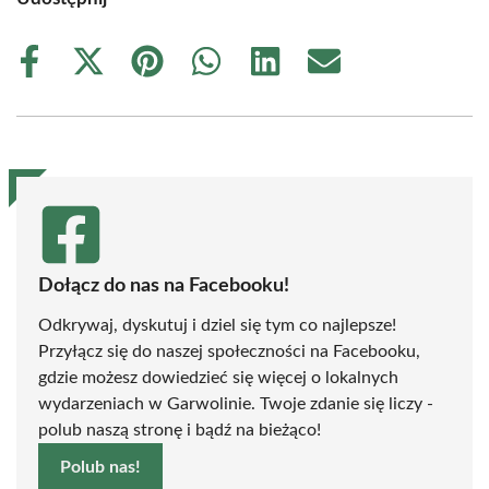
Share
Share
Share
Share
Share
Share
on
on
on
on
on
on
Facebook
X
Pinterest
WhatsApp
LinkedIn
Email
(Twitter)
Dołącz do nas na Facebooku!
Odkrywaj, dyskutuj i dziel się tym co najlepsze!
Przyłącz się do naszej społeczności na Facebooku,
gdzie możesz dowiedzieć się więcej o lokalnych
wydarzeniach w Garwolinie. Twoje zdanie się liczy -
polub naszą stronę i bądź na bieżąco!
Polub nas!