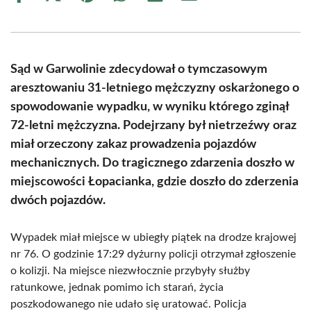
on
on
on
on
on
on
Facebook
X
Pinterest
WhatsApp
LinkedIn
Email
(Twitter)
Sąd w Garwolinie zdecydował o tymczasowym
aresztowaniu 31-letniego mężczyzny oskarżonego o
spowodowanie wypadku, w wyniku którego zginął
72-letni mężczyzna. Podejrzany był nietrzeźwy oraz
miał orzeczony zakaz prowadzenia pojazdów
mechanicznych. Do tragicznego zdarzenia doszło w
miejscowości Łopacianka, gdzie doszło do zderzenia
dwóch pojazdów.
Wypadek miał miejsce w ubiegły piątek na drodze krajowej
nr 76. O godzinie 17:29 dyżurny policji otrzymał zgłoszenie
o kolizji. Na miejsce niezwłocznie przybyły służby
ratunkowe, jednak pomimo ich starań, życia
poszkodowanego nie udało się uratować. Policja