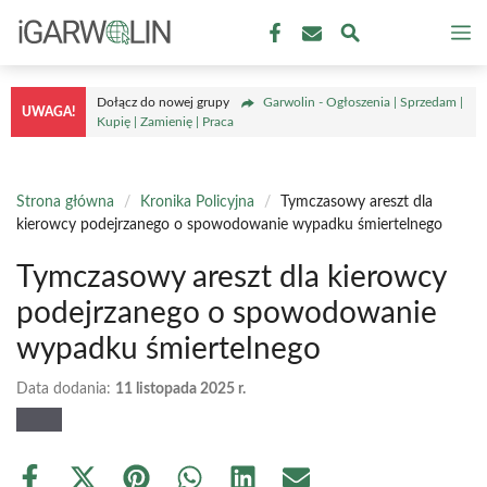
Przejdź
M
do
treści
Dołącz do nowej grupy
Garwolin - Ogłoszenia | Sprzedam |
UWAGA!
Kupię | Zamienię | Praca
Strona główna
/
Kronika Policyjna
/
Tymczasowy areszt dla
kierowcy podejrzanego o spowodowanie wypadku śmiertelnego
Tymczasowy areszt dla kierowcy
podejrzanego o spowodowanie
wypadku śmiertelnego
Data dodania:
11 listopada 2025 r.
Share
Share
Share
Share
Share
Share